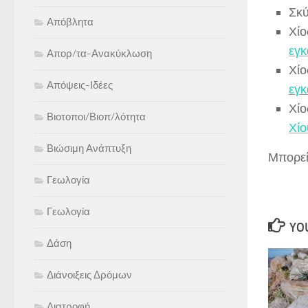
Σκ
Απόβλητα
Χίο
εγκ
Απορ/τα-Ανακύκλωση
Χίο
Απόψεις-Ιδέες
εγκ
Χίο
Βιοτοποι/Βιοπ/λότητα
Χίο
Βιώσιμη Ανάπτυξη
Μπορεί
Γεωλογία
Γεωλογία
YOU
Δάση
Διάνοιξεις Δρόμων
Διατροφή