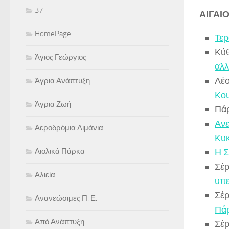
37
ΑΙΓΑΙ
HomePage
Τερ
Κύ
Άγιος Γεώργιος
αλλ
Λέ
Άγρια Ανάπτυξη
Κο
Άγρια Ζωή
Πά
Ανε
Αεροδρόμια Λιμάνια
Κυ
Αιολικά Πάρκα
Η Σ
Σέρ
Αλιεία
υπε
Σέρ
Ανανεώσιμες Π. Ε.
Πά
Από Ανάπτυξη
Σέρ