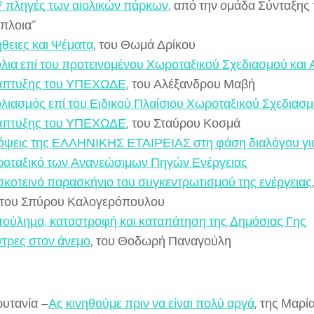
7 πληγές των αιολικών πάρκων
, από την ομάδα Σύνταξης 
πλοια”
θειες και Ψέματα
, του Θωμά Δρίκου
λια επί του προτεινομένου Χωροταξικού Σχεδιασμού και
άπτυξης του ΥΠΕΧΩΔΕ
, του Αλέξανδρου Μαβή
λιασμός επί του Ειδικού Πλαίσιου Χωροταξικού Σχεδιασμ
άπτυξης του ΥΠΕΧΩΔΕ
, του Σταύρου Κοσμά
ψεις της ΕΛΛΗΝΙΚΗΣ ΕΤΑΙΡΕΙΑΣ στη φάση διαλόγου για 
οταξικό των Ανανεώσιμων Πηγών Ενέργειας
σκοτεινό παρασκήνιο του συγκεντρωτισμού της ενέργειας
 του Σπύρου Καλογερόπουλου
ούλημα, καταστροφή και καταπάτηση της Δημόσιας Γης
τρες στον άνεμο
, του Θοδωρή Παναγούλη
υτανία –
Ας κινηθούμε πριν να είναι πολύ αργά
, της Μαρ