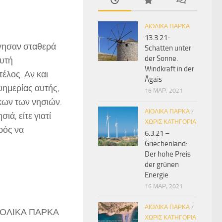
ΑΙΟΛΙΚΆ ΠΆΡΚΑ
13.3.21-
γησαν σταθερά
Schatten unter
der Sonne.
αυτή
Windkraft in der
τέλος. Αν και
Ägäis
υημερίας αυτής,
16 ΜΑΡ, 2021
ίκων των νησιών.
ΑΙΟΛΙΚΆ ΠΆΡΚΑ
/
ά, είτε γιατί
ΧΩΡΊΣ ΚΑΤΗΓΟΡΊΑ
ιρός να
6.3.21 –
Griechenland:
Der hohe Preis
der grünen
Energie
16 ΜΑΡ, 2021
ΑΙΟΛΙΚΆ ΠΆΡΚΑ
/
ΙΟΛΙΚΑ ΠΑΡΚΑ
ΧΩΡΊΣ ΚΑΤΗΓΟΡΊΑ