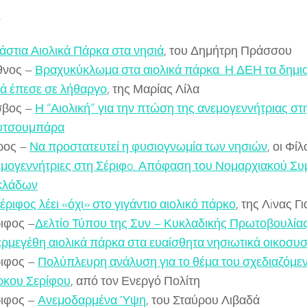
Ο
άστια Αιολικά Πάρκα στα νησιά
, του Δημήτρη Πράσσου
θνος –
Βραχυκύκλωμα στα αιολικά πάρκα. Η ΔΕΗ τα δημ
ά έπεσε σε λήθαργο
, της Μαρίας Λίλα
σβος –
Η “Αιολική” για την πτώση της ανεμογεννήτριας στ
υτσουμπάρα
ρος –
Να προστατευτεί η φυσιογνωμία των νησιών
, οι Φί
μογεννήτριες στη Σέριφo. Απόφαση του Νομαρχιακού Συ
κλάδων
έριφος λέει «όχι» στο γιγάντιο αιολικό πάρκο
, της Λiνας Γ
ιφος –
Δελτίο Τύπου της Συν – Κυκλαδικής Πρωτοβουλίας
ρμεγέθη αιολικά πάρκα στα ευαίσθητα νησιωτικά οικοσυσ
ιφος –
Πολύπλευρη ανάλυση για το θέμα του σχεδιαζόμε
ρκου Σερίφου
, από τον Ενεργό Πολίτη
ιφος –
Ανεμοδαρμένα Ύψη
, του Σταύρου Λιβαδά