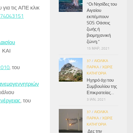
“Οι Νησίδες του
 για τις ΑΠΕ κλικ
Αιγαίου
1174043151
εκπέμπουν
SOS: Οάσεις
ζωής ή
βιομηχανική
ζώνη;”
λαισίου
15 ΜΑΡ, 2021
 ΚΑΙ
37
/
ΑΙΟΛΙΚΆ
2010
, του
ΠΆΡΚΑ
/
ΧΩΡΊΣ
ΚΑΤΗΓΟΡΊΑ
Ηχηρό όχι του
 ανεμογεννητριών
Συμβουλίου της
ιάλιου
Επικρατείας…
ενέργειας
, του
3 ΙΑΝ, 2021
37
/
ΑΙΟΛΙΚΆ
ΠΆΡΚΑ
/
ΧΩΡΊΣ
ΚΑΤΗΓΟΡΊΑ
Δες την