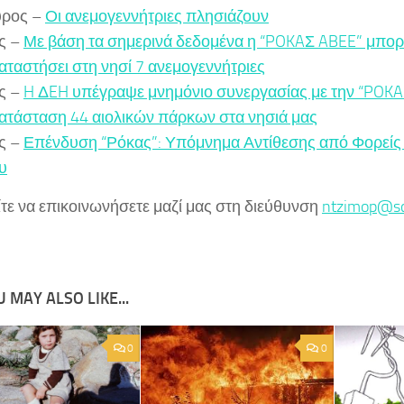
ύρος –
Οι ανεμογεννήτριες πλησιάζουν
ς –
Με βάση τα σημερινά δεδομένα η “POKAΣ ABEE” μπορ
αταστήσει στη νησί 7 ανεμογεννήτριες
ς –
H ΔEH υπέγραψε μνημόνιο συνεργασίας με την “POKAΣ
ατάσταση 44 αιολικών πάρκων στα νησιά μας
ς –
Επένδυση “Ρόκας”: Υπόμνημα Αντίθεσης από Φορείς
υ
τε να επικοινωνήσετε μαζί μας στη διεύθυνση
ntzimop@sc
 MAY ALSO LIKE...
0
0