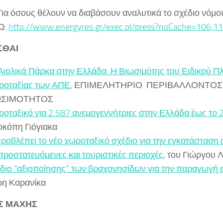
 Για όσους θέλουν να διαβάσουν αναλυτικά το σχέδιο νόμου
Ω:
http://www.energyres.gr/exec.pl/press?noCache=106;
ΣΘΑΙ
Αιολικά Πάρκα στην Ελλάδα: Η Βιωσιμότης του Ειδικού Π
ροταξίας των ΑΠΕ
, ΕΠΙΜΕΛΗΤΗΡΙΟ ΠΕΡΙΒΑΛΛΟΝΤΟΣ
ΩΣΙΜΟΤΗΤΟΣ
οταξικό για 2.587 ανεμογεννήτριες στην Ελλάδα έως το 
κόπη Γιόγιακα
προβλέπει το νέο χωροταξικό σχέδιο για την εγκατάσταση
προστατευόμενες και τουριστικές περιοχές
, του Γιώργου Λ
διο “αξιοποίησης” των βραχονησίδων για την παραγωγή 
η Καρανίκα
Σ ΜΑΧΗΣ