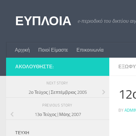
Skip to content
ΕΥΠΛΟΙΑ
e-περιοδικό του δικτύου αι
Αρχική
Ποιοί Είμαστε
Επικοινωνία
ΑΚΟΛΟΥΘΉΣΤΕ:
ΕΞΏΦΥ
NEXT STORY
12ο
2ο Τεύχος | Σεπτέμβριος 2005
PREVIOUS STORY
BY
ADMI
13ο Τεύχος | Μάης 2007
ΤΕΎΧΗ