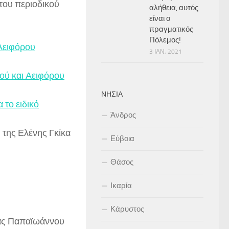
του περιοδικού
αλήθεια, αυτός
είναι ο
πραγματικός
Πόλεμος!
 Αειφόρου
3 ΙΑΝ, 2021
ού και Αειφόρου
ΝΗΣΙΆ
το ειδικό
Άνδρος
, της Ελένης Γκίκα
Εύβοια
Θάσος
Ικαρία
Κάρυστος
ίας Παπαϊωάννου