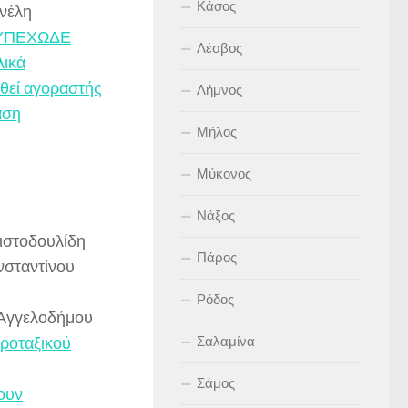
Κάσος
ηνέλη
υ ΥΠΕΧΩΔΕ
Λέσβος
λικά
εθεί αγοραστής
Λήμνος
αση
Μήλος
Μύκονος
Νάξος
ριστοδουλίδη
Πάρος
νσταντίνου
Ρόδος
 Αγγελοδήμου
ωροταξικού
Σαλαμίνα
Σάμος
βουν