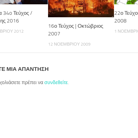
 34o Τεύχος /
22ο Τεύχο
ης 2016
2008
16ο Τεύχος | Οκτώβριος
ΒΡΊΟΥ 2012
1 ΝΟΕΜΒΡΊ
2007
12 ΝΟΕΜΒΡΊΟΥ 2009
Ε ΜΙΑ ΑΠΆΝΤΗΣΗ
σχολιάσετε πρέπει να
συνδεθείτε
.