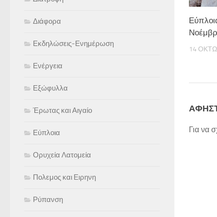
Εύπλοια
Διάφορα
Νοέμβρ
Εκδηλώσεις-Ενημέρωση
14 ΟΚΤΩ
Ενέργεια
Εξώφυλλα
ΑΦΉΣΤ
Έρωτας και Αιγαίο
Για να 
Εύπλοια
Ορυχεία Λατομεία
Πολεμος και Ειρηνη
Ρύπανση