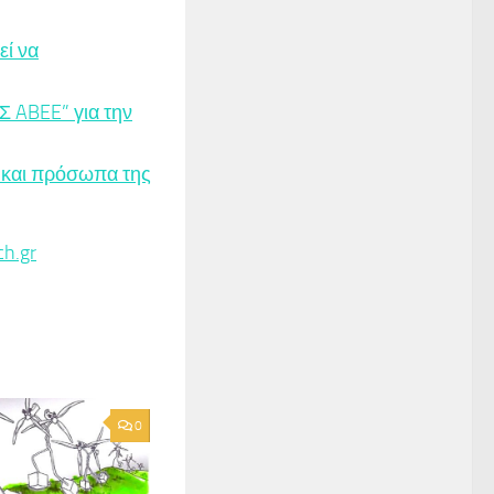
εί να
 ABEE” για την
 και πρόσωπα της
h.gr
0