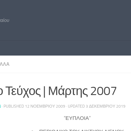
γαίου
ΛΛΑ
 Τεύχος | Μάρτης 2007
N
· PUBLISHED
12 ΝΟΕΜΒΡΊΟΥ 2009
· UPDATED
3 ΔΕΚΕΜΒΡΊΟΥ 2019
“ΕΥΠΛΟΙΑ”