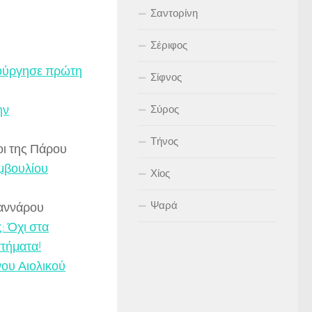
Σαντορίνη
Σέριφος
ιούργησε πρώτη
Σίφνος
ην
Σύρος
Τήνος
λοι της Πάρου
μβουλίου
Χίος
Ψαρά
ιαννάρου
: Όχι στα
τήματα!
νου Αιολικού