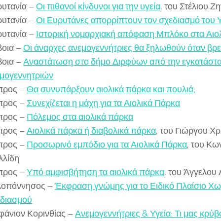
υτανία –
Οι πιθανοί κίνδυνοι για την υγεία
, του Στέλιου Ζ
υτανία –
Οι Ευρυτάνες απορρίπτουν τον σχεδιασμό το
υτανία –
Ιστορική νομαρχιακή απόφαση:Μπλόκο στα Αιο
βοια –
Οι άναρχες ανεμογεννήτριες θα ξηλωθούν όταν βρ
βοια –
Αναστάτωση στο δήμο Διρφύων από την εγκατάστ
μογεννητριών
προς –
Θα συνυπάρξουν αιολικά πάρκα και πουλιά;
προς –
Συνεχίζεται η μάχη για τα Αιολικά Πάρκα
προς –
Πόλεμος στα αιολικά πάρκα
προς –
Αιολικά πάρκα ή διαβολικά πάρκα
, του Γιώργου Χ
προς –
Προσωρινό εμπόδιο για τα Αιολικά Πάρκα
, του Κω
λλίδη
προς –
Υπό αμφισβήτηση τα αιολικά πάρκα
, του Άγγελου
λοπόννησος –
Έκφραση γνώμης για το Ειδικό Πλαίσιο Χ
διασμού
φάνιον Κορινθίας –
Ανεμογεννήτριες & Υγεία: Τι μας κρύ