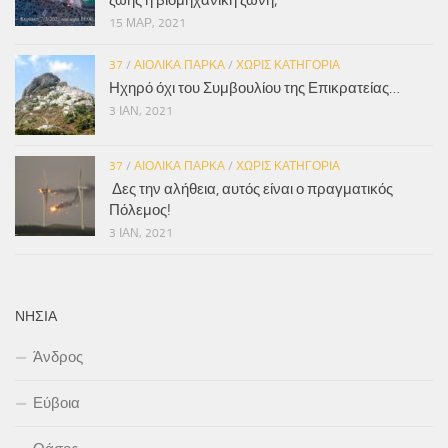
ζωής ή βιομηχανική ζώνη;”
15 ΜΑΡ, 2021
37
/
ΑΙΟΛΙΚΆ ΠΆΡΚΑ
/
ΧΩΡΊΣ ΚΑΤΗΓΟΡΊΑ
Ηχηρό όχι του Συμβουλίου της Επικρατείας…
3 ΙΑΝ, 2021
37
/
ΑΙΟΛΙΚΆ ΠΆΡΚΑ
/
ΧΩΡΊΣ ΚΑΤΗΓΟΡΊΑ
Δες την αλήθεια, αυτός είναι ο πραγματικός
Πόλεμος!
3 ΙΑΝ, 2021
ΝΗΣΙΆ
Άνδρος
Εύβοια