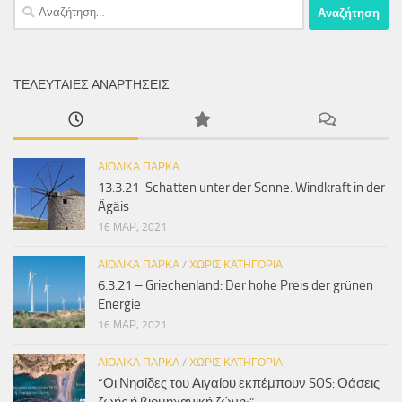
Αναζήτηση
για:
ΤΕΛΕΥΤΑΊΕΣ ΑΝΑΡΤΉΣΕΙΣ
ΑΙΟΛΙΚΆ ΠΆΡΚΑ
13.3.21-Schatten unter der Sonne. Windkraft in der
Ägäis
16 ΜΑΡ, 2021
ΑΙΟΛΙΚΆ ΠΆΡΚΑ
/
ΧΩΡΊΣ ΚΑΤΗΓΟΡΊΑ
6.3.21 – Griechenland: Der hohe Preis der grünen
Energie
16 ΜΑΡ, 2021
ΑΙΟΛΙΚΆ ΠΆΡΚΑ
/
ΧΩΡΊΣ ΚΑΤΗΓΟΡΊΑ
“Οι Νησίδες του Αιγαίου εκπέμπουν SOS: Οάσεις