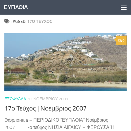
ΕΥΠΛΟΙΑ
Skip to content
TAGGED:
17Ο ΤΕΎΧΟΣ
0
ΕΞΏΦΥΛΛΑ
12 ΝΟΕΜΒΡΊΟΥ 2009
17ο Τεύχος | Νοέμβριος 2007
Эфрлона e – ΠΕΡΙΟΔΙΚΟ “ΕΥΠΛΟΙΑ’’ Νοέμβριος
2007 17ο τεύχος ΝΗΣΙΑ ΑΙΓΑΙΟΥ – ΦΕΡΟΥΣΑ Ή