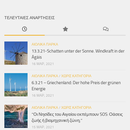
ΤΕΛΕΥΤΑΊΕΣ ΑΝΑΡΤΉΣΕΙΣ
ΑΙΟΛΙΚΆ ΠΆΡΚΑ
13.3.21-Schatten unter der Sonne. Windkraft in der
Ägäis
16 ΜΑΡ, 2021
ΑΙΟΛΙΚΆ ΠΆΡΚΑ
/
ΧΩΡΊΣ ΚΑΤΗΓΟΡΊΑ
6.3.21 – Griechenland: Der hohe Preis der grünen
Energie
16 ΜΑΡ, 2021
ΑΙΟΛΙΚΆ ΠΆΡΚΑ
/
ΧΩΡΊΣ ΚΑΤΗΓΟΡΊΑ
“Οι Νησίδες του Αιγαίου εκπέμπουν SOS: Οάσεις
ζωής ή βιομηχανική ζώνη;”
15 ΜΑΡ, 2021