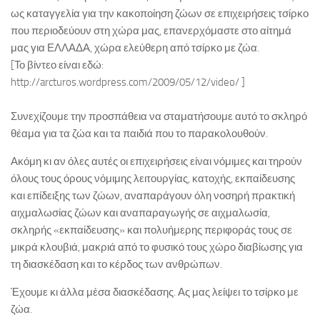
ως καταγγελία για την κακοποίηση ζώων σε επιχειρήσεις τσίρκο
που περιοδεύουν στη χώρα μας, επανερχόμαστε στο αίτημά
μας για ΕΛΛΑΔΑ, χώρα ελεύθερη από τσίρκο με ζώα.
[Το βίντεο είναι εδώ:
http://arcturos.wordpress.com/2009/05/12/video/ ]
Συνεχίζουμε την προσπάθεια να σταματήσουμε αυτό το σκληρό
θέαμα για τα ζώα και τα παιδιά που το παρακολουθούν.
Ακόμη κι αν όλες αυτές οι επιχειρήσεις είναι νόμιμες και τηρούν
όλους τους όρους νόμιμης λειτουργίας, κατοχής, εκπαίδευσης
και επίδειξης των ζώων, αναπαράγουν όλη νοσηρή πρακτική
αιχμαλωσίας ζώων και αναπαραγωγής σε αιχμαλωσία,
σκληρής «εκπαίδευσης» και πολυήμερης περιφοράς τους σε
μικρά κλουβιά, μακριά από το φυσικό τους χώρο διαβίωσης για
τη διασκέδαση και το κέρδος των ανθρώπων.
Έχουμε κι άλλα μέσα διασκέδασης. Ας μας λείψει το τσίρκο με
ζώα.