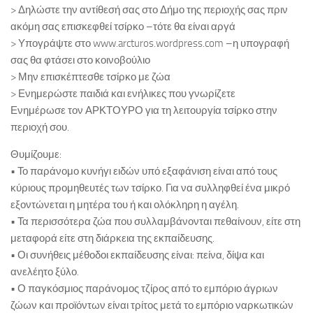
> Δηλώστε την αντίθεσή σας στο Δήμο της περιοχής σας πριν
ακόμη σας επισκεφθεί τσίρκο –τότε θα είναι αργά
> Υπογράψτε στο www.arcturos.wordpress.com –η υπογραφή
σας θα φτάσει στο κοινοβούλιο
> Μην επισκέπτεσθε τσίρκο με ζώα
> Ενημερώστε παιδιά και ενήλικες που γνωρίζετε
Ενημέρωσε τον ΑΡΚΤΟΥΡΟ για τη λειτουργία τσίρκο στην
περιοχή σου.
Θυμίζουμε:
• Το παράνομο κυνήγι ειδών υπό εξαφάνιση είναι από τους
κύριους προμηθευτές των τσίρκο. Για να συλληφθεί ένα μικρό
εξοντώνεται η μητέρα του ή και ολόκληρη η αγέλη.
• Τα περισσότερα ζώα που συλλαμβάνονται πεθαίνουν, είτε στη
μεταφορά είτε στη διάρκεια της εκπαίδευσης.
• Οι συνήθεις μέθοδοι εκπαίδευσης είναι: πείνα, δίψα και
ανελέητο ξύλο.
• Ο παγκόσμιος παράνομος τζίρος από το εμπόριο άγριων
ζώων και προϊόντων είναι τρίτος μετά το εμπόριο ναρκωτικών