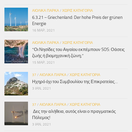
ΑΙΟΛΙΚΆ ΠΆΡΚΑ
/
ΧΩΡΊΣ ΚΑΤΗΓΟΡΊΑ
6.3.21 – Griechenland: Der hohe Preis der grünen
Energie
16 ΜΑΡ, 2021
ΑΙΟΛΙΚΆ ΠΆΡΚΑ
/
ΧΩΡΊΣ ΚΑΤΗΓΟΡΊΑ
“Οι Νησίδες του Αιγαίου εκπέμπουν SOS: Οάσεις
ζωής ή βιομηχανική ζώνη;”
15 ΜΑΡ, 2021
37
/
ΑΙΟΛΙΚΆ ΠΆΡΚΑ
/
ΧΩΡΊΣ ΚΑΤΗΓΟΡΊΑ
Ηχηρό όχι του Συμβουλίου της Επικρατείας…
3 ΙΑΝ, 2021
37
/
ΑΙΟΛΙΚΆ ΠΆΡΚΑ
/
ΧΩΡΊΣ ΚΑΤΗΓΟΡΊΑ
Δες την αλήθεια, αυτός είναι ο πραγματικός
Πόλεμος!
3 ΙΑΝ, 2021