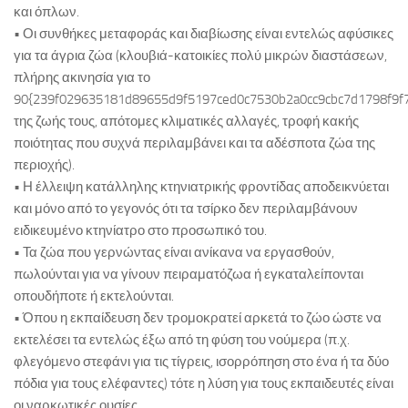
και όπλων.
• Οι συνθήκες μεταφοράς και διαβίωσης είναι εντελώς αφύσικες
για τα άγρια ζώα (κλουβιά-κατοικίες πολύ μικρών διαστάσεων,
πλήρης ακινησία για το
90{239f029635181d89655d9f5197ced0c7530b2a0cc9cbc7d1798f9f
της ζωής τους, απότομες κλιματικές αλλαγές, τροφή κακής
ποιότητας που συχνά περιλαμβάνει και τα αδέσποτα ζώα της
περιοχής).
• Η έλλειψη κατάλληλης κτηνιατρικής φροντίδας αποδεικνύεται
και μόνο από το γεγονός ότι τα τσίρκο δεν περιλαμβάνουν
ειδικευμένο κτηνίατρο στο προσωπικό του.
• Τα ζώα που γερνώντας είναι ανίκανα να εργασθούν,
πωλούνται για να γίνουν πειραματόζωα ή εγκαταλείπονται
οπουδήποτε ή εκτελούνται.
• Όπου η εκπαίδευση δεν τρομοκρατεί αρκετά το ζώο ώστε να
εκτελέσει τα εντελώς έξω από τη φύση του νούμερα (π.χ.
φλεγόμενο στεφάνι για τις τίγρεις, ισορρόπηση στο ένα ή τα δύο
πόδια για τους ελέφαντες) τότε η λύση για τους εκπαιδευτές είναι
οι ναρκωτικές ουσίες.