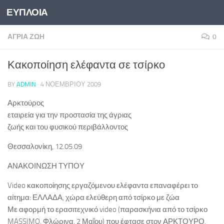
ΕΥΠΛΟΙΑ
Skip to content
ΆΓΡΙΑ ΖΩΉ
0
Κακοποίηση ελέφαντα σε τσίρκο
BY
ADMIN
·
4 ΝΟΕΜΒΡΊΟΥ 2009
Αρκτούρος
εταιρεία για την προστασία της άγριας
ζωής και του φυσικού περιβάλλοντος
Θεσσαλονίκη, 12.05.09
ΑΝΑΚΟΙΝΩΣΗ ΤΥΠΟΥ
Video κακοποίησης εργαζόμενου ελέφαντα επαναφέρει το
αίτημα: ΕΛΛΑΔΑ, χώρα ελεύθερη από τσίρκο με ζώα
Με αφορμή το ερασιτεχνικό video (παρασκήνια από το τσίρκο
MASSIMO, Φλώρινα, 2 Μαΐου) που έφτασε στον ΑΡΚΤΟΥΡΟ,