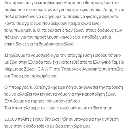
Δεν πρόκειται για εκπαιδευτικό θέαμα που θα προσφέρει στα
παιδιά που το επισκέπτονται γνήσια εμπειρία άγριας ζωής. Είναι
πολύ επικίνδυνο να αφήνουμε τα παιδιά να φωτογραφίζονται
κοντά σε άγρια ζώα που δείχνουν ήρεμα αλλά είναι
ταλαιπωρημένα. Οι παρελάσεις των ζώων στους δρόμους των
πόλεων για την προσέλκυση κοινού είναι αποδεδειγμένα
επικίνδυνες για τη δημόσια ασφάλεια.
Στηρίζουμε το νομοσχέδιο για την απαγόρευση εισόδου τσίρκο
με ζώα στην Ελλάδα που έχει κατατεθεί από το Ελληνικό Ταμείο
Μέριμνας Ζώων (G.A.W.F.)στο Υπουργείο Αγροτικής Ανάπτυξης
και Τροφίμων προς ψήφιση.
Ο Υπουργός, κ. Χατζηγάκης έχει ήδη ανακοινώσει την πρόθεσή
του να αλλάξει τον ισχύοντα νόμο για την κακοποίηση ζώων.
Ελπίζουμε να τηρήσει την υπόσχεσή του.
Του αποστέλλουμε το video-ντοκουμέντο με το ίδιο αίτημα.
20.000 πολίτες έχουν δηλώσει ήδη ενυπόγραφα την αντίθεσή
τους στην είσοδο τσίρκο με ζώα στη χώρα μας: