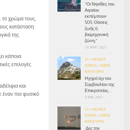
“Οι Νησίδες του
Αιγαίου
εκπέμπουν
 το χρώμα τους,
SOS: Οάσεις
 τους κατάσταση
ζωής ή
ογικά της
βιομηχανική
ζώνη;”
15 ΜΑΡ, 2021
ει κάποια
37
/
ΑΙΟΛΙΚΆ
ικές επιλογές
ΠΆΡΚΑ
/
ΧΩΡΊΣ
ΚΑΤΗΓΟΡΊΑ
Ηχηρό όχι του
Συμβουλίου της
 αδέλφια και
Επικρατείας…
ε έναν πιο φυσικό
3 ΙΑΝ, 2021
37
/
ΑΙΟΛΙΚΆ
ΠΆΡΚΑ
/
ΧΩΡΊΣ
ΚΑΤΗΓΟΡΊΑ
Δες την