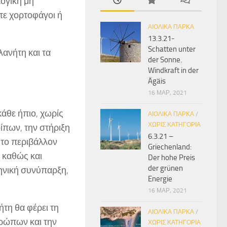
λογική μη
τε χορτοφάγοι ή
ΑΙΟΛΙΚΆ ΠΆΡΚΑ
13.3.21-
Schatten unter
λανήτη και τα
der Sonne.
Windkraft in der
Ägäis
16 ΜΑΡ, 2021
κάθε ήπιο, χωρίς
ΑΙΟΛΙΚΆ ΠΆΡΚΑ
/
ΧΩΡΊΣ ΚΑΤΗΓΟΡΊΑ
ίπων, την στήριξη
6.3.21 –
 το περιβάλλον
Griechenland:
 καθώς και
Der hohe Preis
der grünen
ρηνική συνύπαρξη,
Energie
16 ΜΑΡ, 2021
τη θα φέρει τη
ΑΙΟΛΙΚΆ ΠΆΡΚΑ
/
θρώπων και την
ΧΩΡΊΣ ΚΑΤΗΓΟΡΊΑ