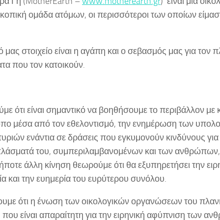
ρα Γη (MotherEarth –
www.motherearth.gr
) είναι μια οικο
κοπική ομάδα ατόμων, οι περισσότεροι των οποίων είμασ
.
ό μας στοιχείο είναι η αγάπη και ο σεβασμός μας για τον π
τα που τον κατοικούν.
με ότι είναι σημαντικό να βοηθήσουμε το περιβάλλον με 
ρόπο μέσα από τον εθελοντισμό, την ενημέρωση των υπολο
τυριών ενάντια σε δράσεις που εγκυμονούν κινδύνους για
 πλάσματά του, συμπεριλαμβανομένων και των ανθρώπων,
ήποτε άλλη κίνηση θεωρούμε ότι θα εξυπηρετήσει την ει
ία και την ευημερία του ευρύτερου συνόλου.
ουμε ότι η ένωση των οικολογικών οργανώσεων του πλανή
 που είναι απαραίτητη για την ειρηνική αφύπνιση των αν