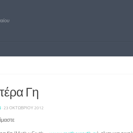
γαίου
τέρα Γη
N
·
23 ΟΚΤΩΒΡΊΟΥ 2012
ίμαστε