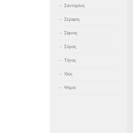
Σαντορίνη
Σέριφος
Σίφνος
Σύρος
Τήνος
Χίος
Ψαρά