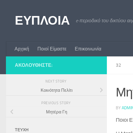
Skip to content
ΕΥΠΛΟΙΑ
e-περιοδικό του δικτύου αι
Αρχική
Ποιοί Είμαστε
Επικοινωνία
ΑΚΟΛΟΥΘΉΣΤΕ:
32
NEXT STORY
Μη
Κοινότητα Πελίτι
PREVIOUS STORY
BY
ADMI
Μητέρα Γη
Ποιοι Ε
ΤΕΎΧΗ